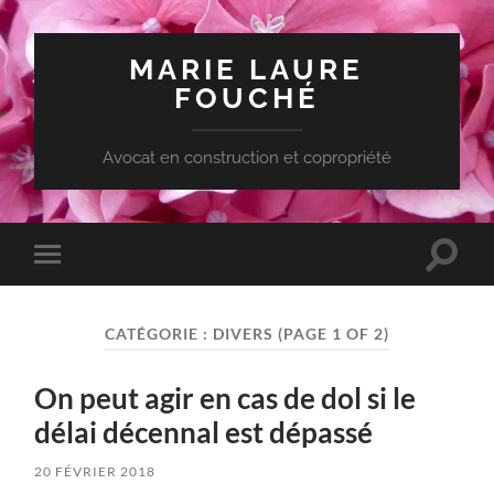
MARIE LAURE
FOUCHÉ
Avocat en construction et copropriété
Toggle
Toggle
search
mobile
field
menu
CATÉGORIE :
DIVERS
(PAGE 1 OF 2)
On peut agir en cas de dol si le
délai décennal est dépassé
20 FÉVRIER 2018