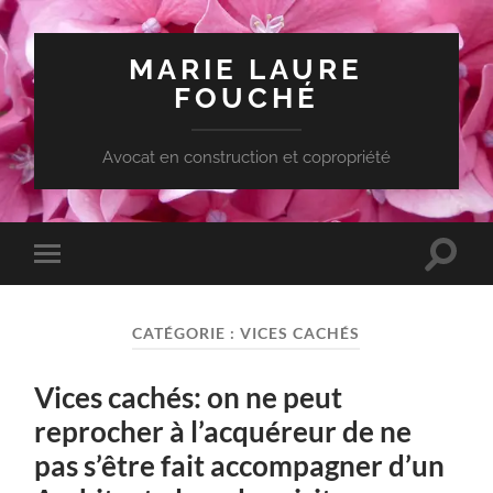
MARIE LAURE
FOUCHÉ
Avocat en construction et copropriété
Toggle
Toggle
search
mobile
field
menu
CATÉGORIE :
VICES CACHÉS
Vices cachés: on ne peut
reprocher à l’acquéreur de ne
pas s’être fait accompagner d’un