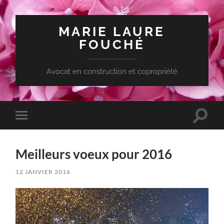
MARIE LAURE
FOUCHÉ
Avocat en construction et copropriété
Toggle
Toggle
search
mobile
field
menu
Meilleurs voeux pour 2016
12 JANVIER 2016