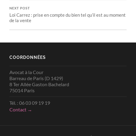
NEXT POST
Loi Carrez : prise en compte du bien tel qu’il est au moment
de la vente
COORDONNÉES
Avocat à la Cour
Barreau de Paris (D 1429)
8 Ter Allée Gaston Bachelard
75014 Paris
Tél. : 06 03 09 19 19
Contact →