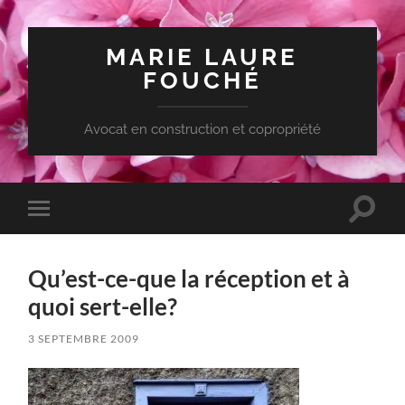
MARIE LAURE
FOUCHÉ
Avocat en construction et copropriété
Toggle
Toggle
search
mobile
field
menu
Qu’est-ce-que la réception et à
quoi sert-elle?
3 SEPTEMBRE 2009