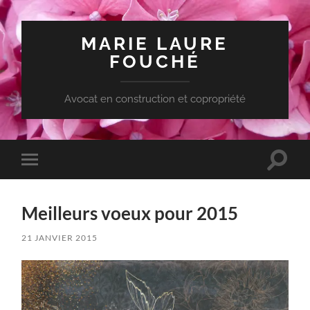
MARIE LAURE
FOUCHÉ
Avocat en construction et copropriété
Toggle
Toggle
search
mobile
field
menu
Meilleurs voeux pour 2015
21 JANVIER 2015