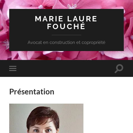
MARIE LAURE
FOUCHÉ
Avocat en construction et copropriété
Toggle
Toggle
search
mobile
field
menu
Présentation