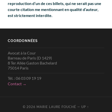
reproduction d’un de ces billets, qui ne serait pas une
courte citation me mentionnant en qualité d’auteur,
est strictement interdite.
COORDONNÉES
Avocat à la Cour
Barreau de Paris (D 1429)
8 Ter Allée Gaston Bachelard
75014 Paris
Tél. : 06 03 09 19 19
Contact →
© 2026
MARIE LAURE FOUCHÉ
—
UP ↑