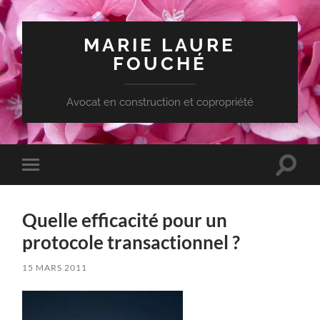
MARIE LAURE
FOUCHÉ
Avocat en construction et copropriété
Toggle
Toggle
search
mobile
field
menu
Quelle efficacité pour un
protocole transactionnel ?
15 MARS 2011