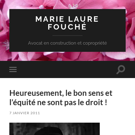
MARIE LAURE
FOUCHÉ
Avocat en construction et copropriété
Toggle
Toggle
search
mobile
field
menu
Heureusement, le bon sens et
l’équité ne sont pas le droit !
7 JANVIER 2011