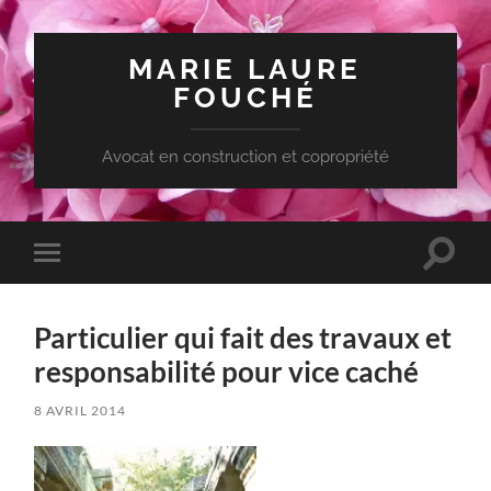
MARIE LAURE
FOUCHÉ
Avocat en construction et copropriété
Toggle
Toggle
search
mobile
field
menu
Particulier qui fait des travaux et
responsabilité pour vice caché
8 AVRIL 2014