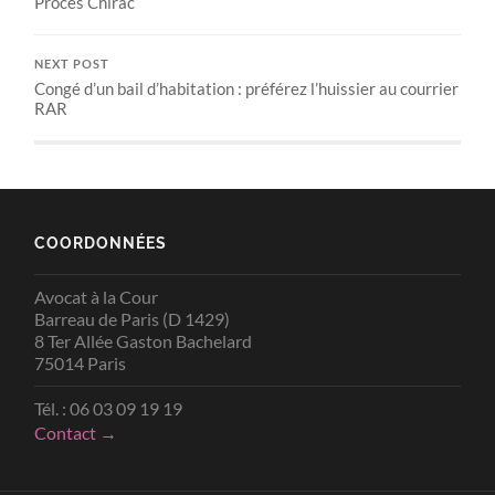
Procès Chirac
NEXT POST
Congé d’un bail d’habitation : préférez l’huissier au courrier
RAR
COORDONNÉES
Avocat à la Cour
Barreau de Paris (D 1429)
8 Ter Allée Gaston Bachelard
75014 Paris
Tél. : 06 03 09 19 19
Contact →