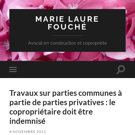
MARIE LAURE
FOUCHÉ
Avocat en construction et copropriété
Toggle
Toggle
search
mobile
field
menu
Travaux sur parties communes à
partie de parties privatives : le
copropriétaire doit être
indemnisé
8 NOVEMBRE 2011