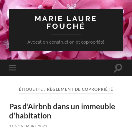
MARIE LAURE
FOUCHÉ
Avocat en construction et copropriété
Toggle
Toggle
search
mobile
field
menu
ÉTIQUETTE :
RÈGLEMENT DE COPROPRIÉTÉ
Pas d’Airbnb dans un immeuble
d’habitation
11 NOVEMBRE 2021