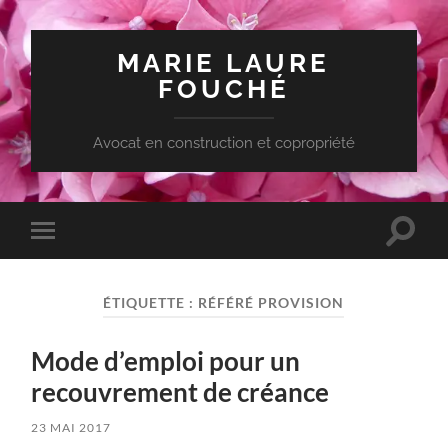
MARIE LAURE
FOUCHÉ
Avocat en construction et copropriété
Toggle
Toggle
search
mobile
field
menu
ÉTIQUETTE :
RÉFÉRÉ PROVISION
Mode d’emploi pour un
recouvrement de créance
23 MAI 2017