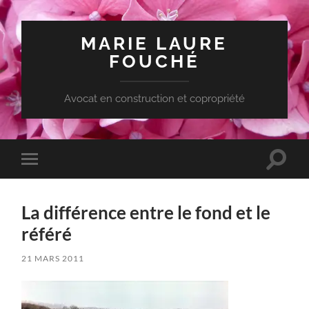
MARIE LAURE
FOUCHÉ
Avocat en construction et copropriété
Toggle
Toggle
search
mobile
field
menu
La différence entre le fond et le
référé
21 MARS 2011