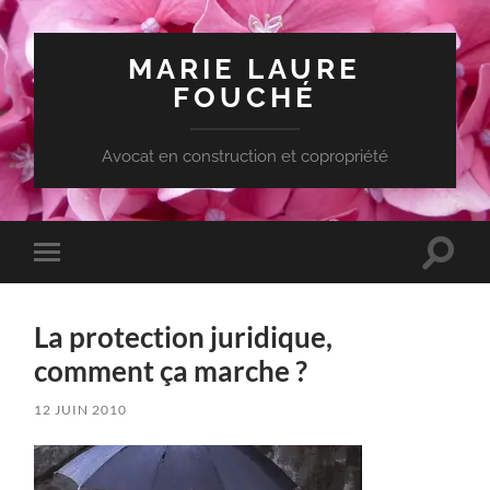
MARIE LAURE
FOUCHÉ
Avocat en construction et copropriété
Toggle
Toggle
search
mobile
field
menu
La protection juridique,
comment ça marche ?
12 JUIN 2010