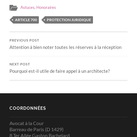
Astuces
,
Honoraires
ARTICLE 700
PROTECTION JURIDIQUE
PREVIOUS POST
Attention à bien noter toutes les réserves à la réception
NEXT POST
Pourquoi est-il utile de faire appel à un architecte?
COORDONNÉES
Avocat à la Cour
Barreau de Paris (D 1429)
8 Ter Allée Gaston Bachelard