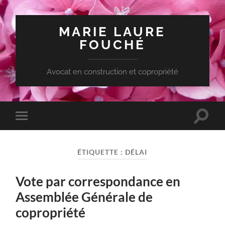
MARIE LAURE
FOUCHÉ
Avocat en construction et copropriété
Toggle
Toggle
search
mobile
field
menu
ÉTIQUETTE :
DÉLAI
Vote par correspondance en
Assemblée Générale de
copropriété