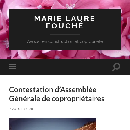
MARIE LAURE
FOUCHÉ
Avocat en construction et copropriété
Toggle
Toggle
search
mobile
field
menu
Contestation d’Assemblée
Générale de copropriétaires
7 AOÛT 2008