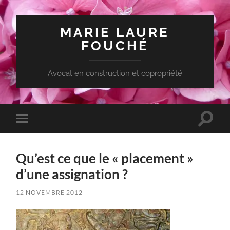
MARIE LAURE
FOUCHÉ
Avocat en construction et copropriété
Toggle
Toggle
search
mobile
field
menu
Qu’est ce que le « placement »
d’une assignation ?
12 NOVEMBRE 2012