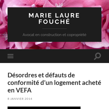
MARIE LAURE
FOUCHÉ
Avocat en construction et copropriété
Toggle
Toggle
search
mobile
field
menu
Désordres et défauts de
conformité d’un logement acheté
en VEFA
8 JANVIER 2014