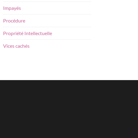
Impayés
Procédure
Propriété Intellectuelle
Vices cachés