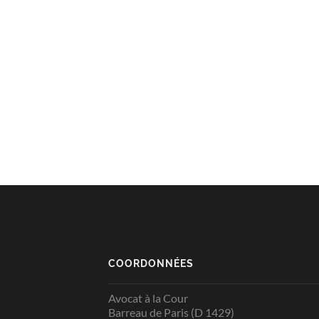
COORDONNÉES
Avocat à la Cour
Barreau de Paris (D 1429)