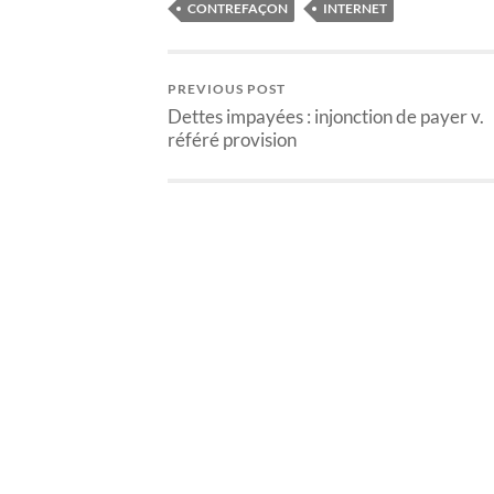
CONTREFAÇON
INTERNET
PREVIOUS POST
Dettes impayées : injonction de payer v.
référé provision