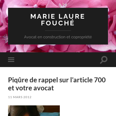
MARIE LAURE
FOUCHÉ
Avocat en construction et copropriété
Toggle
Toggle
search
mobile
field
menu
Piqûre de rappel sur l’article 700
et votre avocat
11 MARS 2012