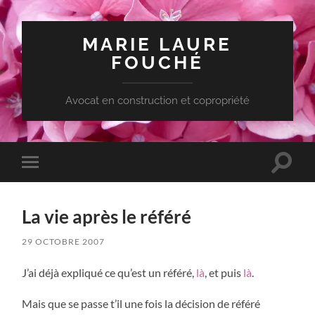
MARIE LAURE
FOUCHÉ
Avocat en construction et copropriété
Toggle
Toggle
search
mobile
field
menu
La vie après le référé
29 OCTOBRE 2007
J’ai déjà expliqué ce qu’est un référé,
là
, et puis
là
.
Mais que se passe t’il une fois la décision de référé