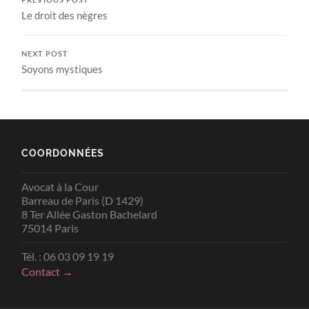
Le droit des nègres
NEXT POST
Soyons mystiques
COORDONNÉES
Avocat à la Cour
Barreau de Paris (D 1429)
8 Ter Allée Gaston Bachelard
75014 Paris
Tél. : 06 03 09 19 19
Contact →