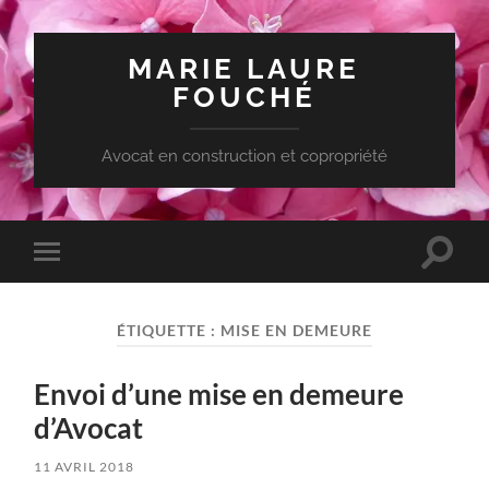
MARIE LAURE
FOUCHÉ
Avocat en construction et copropriété
Toggle
Toggle
search
mobile
field
menu
ÉTIQUETTE :
MISE EN DEMEURE
Envoi d’une mise en demeure
d’Avocat
11 AVRIL 2018