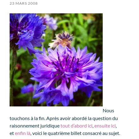
23 MARS 2008
Nous
touchons à la fin. Après avoir abordé la question du
raisonnement juridique
tout d’abord ici
,
ensuite ici
,
et
enfin là
, voici le quatrième billet consacré au sujet.