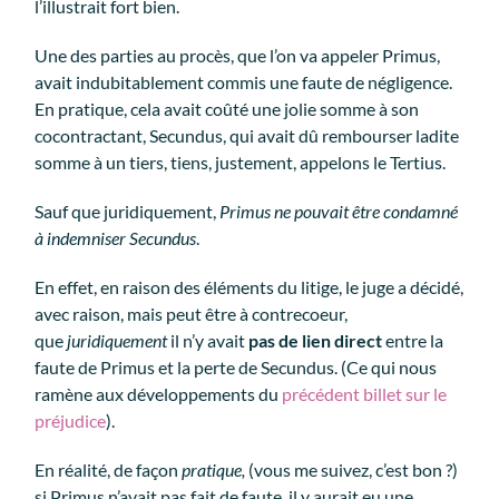
l’illustrait fort bien.
Une des parties au procès, que l’on va appeler Primus,
avait indubitablement commis une faute de négligence.
En pratique, cela avait coûté une jolie somme à son
cocontractant, Secundus, qui avait dû rembourser ladite
somme à un tiers, tiens, justement, appelons le Tertius.
Sauf que juridiquement,
Primus ne pouvait être condamné
à indemniser Secundus
.
En effet, en raison des éléments du litige, le juge a décidé,
avec raison, mais peut être à contrecoeur,
que
juridiquement
il n’y avait
pas de lien direct
entre la
faute de Primus et la perte de Secundus. (Ce qui nous
ramène aux développements du
précédent billet sur le
préjudice
).
En réalité, de façon
pratique,
(vous me suivez, c’est bon ?)
si Primus n’avait pas fait de faute, il y aurait eu une