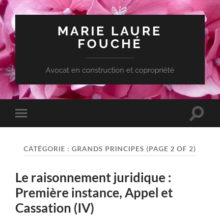
MARIE LAURE
FOUCHÉ
Avocat en construction et copropriété
Toggle
Toggle
search
mobile
field
menu
CATÉGORIE :
GRANDS PRINCIPES
(PAGE 2 OF 2)
Le raisonnement juridique :
Première instance, Appel et
Cassation (IV)